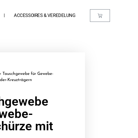
ACCESSOIRES & VEREDELUNG
»
Tauschgewebe für Gewebe-
eder-Kreuzträgern
hgewebe
ewebe-
chürze mit