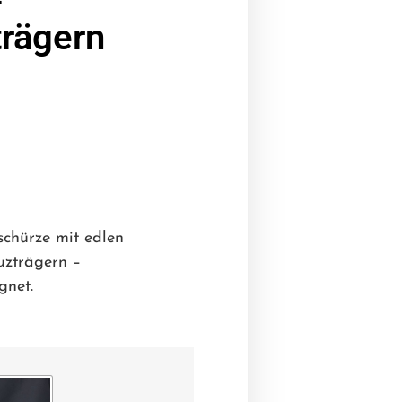
-
trägern
schürze mit edlen
uzträgern –
gnet.