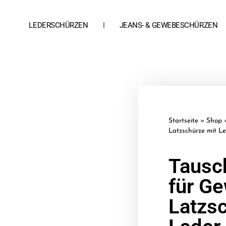
LEDERSCHÜRZEN
JEANS- & GEWEBESCHÜRZEN
Startseite
»
Shop
Latzschürze mit L
Tausc
für G
Latzs