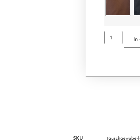
In
SKU
tauschgewebe-l