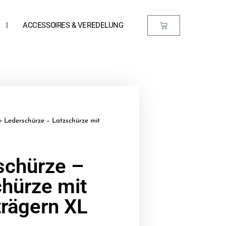
ACCESSOIRES & VEREDELUNG
»
Lederschürze – Latzschürze mit
schürze –
chürze mit
trägern XL