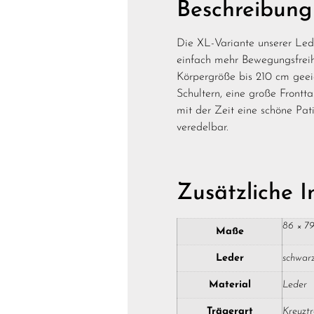
Beschreibung
Die XL-Variante unserer Lede
einfach mehr Bewegungsfreih
Körpergröße bis 210 cm geei
Schultern, eine große Frontta
mit der Zeit eine schöne Pat
veredelbar.
Zusätzliche 
86 × 7
Maße
Leder
schwarz
Material
Leder
Trägerart
Kreuzt