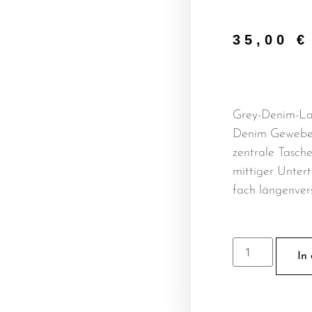
35,00
€
Grey-Denim-La
Denim Gewebe 
zentrale Tasch
mittiger Untert
fach längenver
In