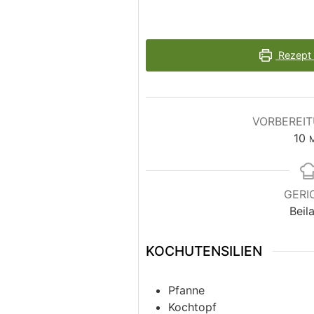
Rezept 
VORBEREIT
10
M
GERI
Beil
KOCHUTENSILIEN
Pfanne
Kochtopf