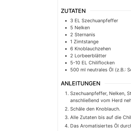
ZUTATEN
3
EL
Szechuanpfeffer
5
Nelken
2
Sternanis
1
Zimtstange
6
Knoblauchzehen
2
Lorbeerblätter
5-10
EL
Chiliflocken
500
ml
neutrales Öl (z.B.:
ANLEITUNGEN
Szechuanpfeffer, Nelken, St
anschließend vom Herd ne
Schäle den Knoblauch.
Alle Zutaten bis auf die Ch
Das Aromatisiertes Öl durc