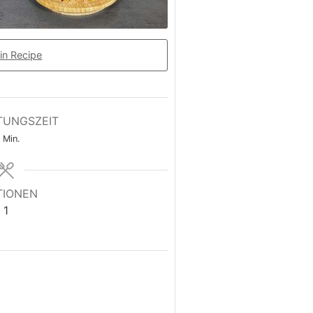
in Recipe
TUNGSZEIT
Min.
TIONEN
1