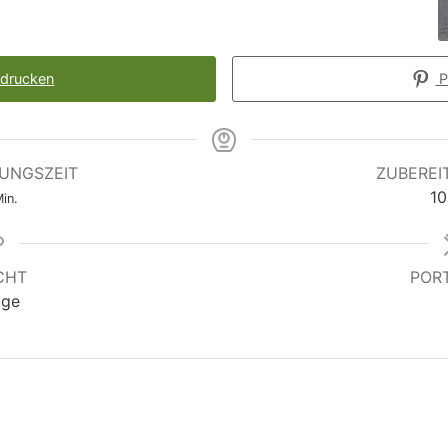
drucken
P
UNGSZEIT
ZUBEREI
10
in.
CHT
POR
age